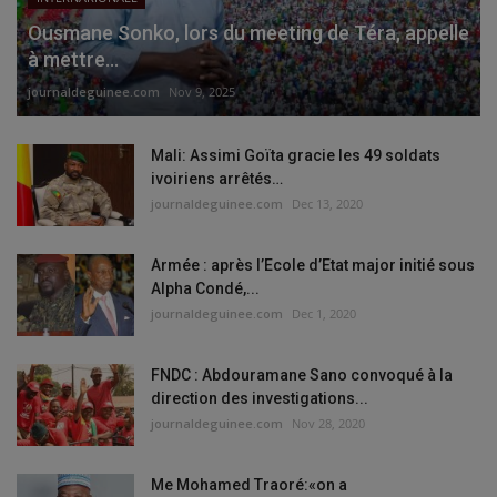
Ousmane Sonko, lors du meeting de Téra, appelle
à mettre...
journaldeguinee.com
Nov 9, 2025
Mali: Assimi Goïta gracie les 49 soldats
ivoiriens arrêtés…
journaldeguinee.com
Dec 13, 2020
Armée : après l’Ecole d’Etat major initié sous
Alpha Condé,...
journaldeguinee.com
Dec 1, 2020
FNDC : Abdouramane Sano convoqué à la
direction des investigations...
journaldeguinee.com
Nov 28, 2020
Me Mohamed Traoré:«on a