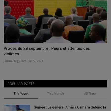
Procès du 28 septembre : Peurs et attentes des
victimes...
journaldeguinee
Jul 27, 2024
POPULAR POSTS
This Week
This Month
All Time
Guinée : Le général Amara Camara défend la