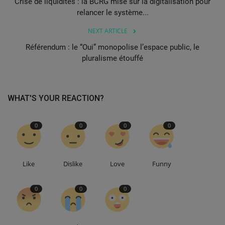
Crise de liquidités : la BCRG mise sur la digitalisation pour
relancer le système...
NEXT ARTICLE
Référendum : le “Oui” monopolise l’espace public, le
pluralisme étouffé
WHAT'S YOUR REACTION?
0
0
0
0
Like
Dislike
Love
Funny
0
0
0