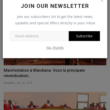
JOIN OUR NEWSLETTER
Join our subscribers list to get the latest news,
updates and special offers directly in your inbox
Subscribe
No, thanks
Manifestation à Mandiana: Voici la principale
revendication...
amadou
Apr 20, 2018