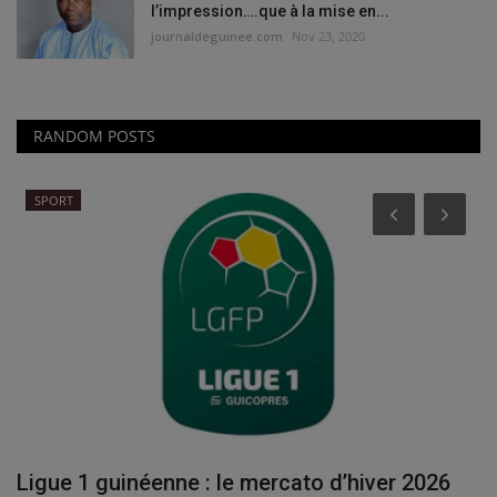
l’impression….que à la mise en...
journaldeguinee.com
Nov 23, 2020
RANDOM POSTS
SPORT
Ligue 1 guinéenne : le mercato d’hiver 2026
S