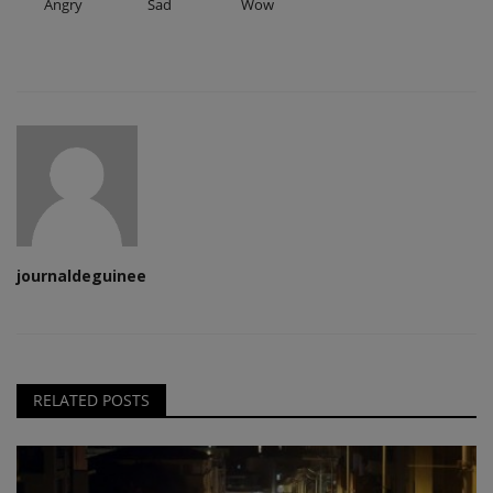
Angry
Sad
Wow
journaldeguinee
RELATED POSTS