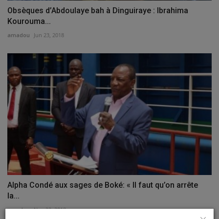
Obsèques d’Abdoulaye bah à Dinguiraye : Ibrahima
Kourouma...
amadou
Jun 23, 2018
Alpha Condé aux sages de Boké: « Il faut qu’on arrête
la...
amadou
Nov 22, 2018