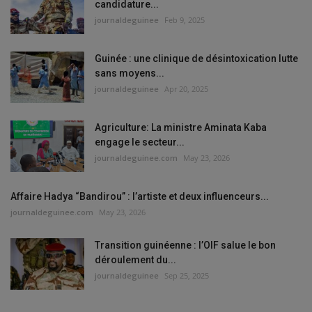
candidature...
journaldeguinee
Feb 9, 2025
Guinée : une clinique de désintoxication lutte
sans moyens...
journaldeguinee
Apr 20, 2025
Agriculture: La ministre Aminata Kaba
engage le secteur...
journaldeguinee.com
May 23, 2026
Affaire Hadya “Bandirou” : l’artiste et deux influenceurs...
journaldeguinee.com
May 23, 2026
Transition guinéenne : l’OIF salue le bon
déroulement du...
journaldeguinee
Sep 25, 2025