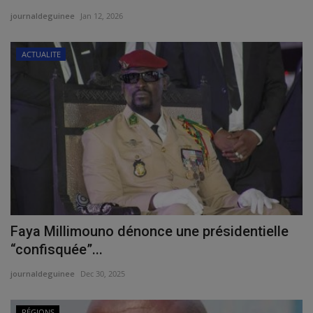
journaldeguinee
Jan 12, 2026
ACTUALITE
Faya Millimouno dénonce une présidentielle
“confisquée”...
journaldeguinee
Dec 30, 2025
RÉGIONS