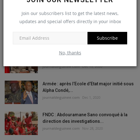
INTERNARIONALE
Join our subscribers list to get the latest news,
Ousmane Sonko, lors du meeting de Téra, appelle
updates and special offers directly in your inbox
à mettre...
journaldeguinee.com
Nov 9, 2025
Subscribe
No, thanks
Mali: Assimi Goïta gracie les 49 soldats
ivoiriens arrêtés…
journaldeguinee.com
Dec 13, 2020
Armée : après l’Ecole d’Etat major initié sous
Alpha Condé,...
journaldeguinee.com
Dec 1, 2020
FNDC : Abdouramane Sano convoqué à la
direction des investigations...
journaldeguinee.com
Nov 28, 2020