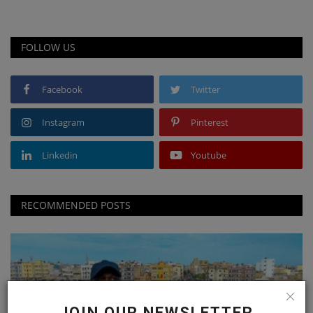
FOLLOW US
Facebook
Twitter
Instagram
Pinterest
Linkedin
Youtube
RECOMMENDED POSTS
JOIN OUR NEWSLETTER