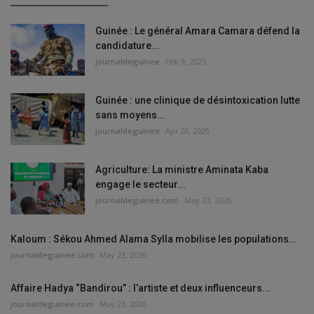
Guinée : Le général Amara Camara défend la
candidature...
journaldeguinee
Feb 9, 2025
Guinée : une clinique de désintoxication lutte
sans moyens...
journaldeguinee
Apr 20, 2025
Agriculture: La ministre Aminata Kaba
engage le secteur...
journaldeguinee.com
May 23, 2026
Kaloum : Sékou Ahmed Alama Sylla mobilise les populations...
journaldeguinee.com
May 23, 2026
Affaire Hadya “Bandirou” : l’artiste et deux influenceurs...
journaldeguinee.com
May 23, 2026