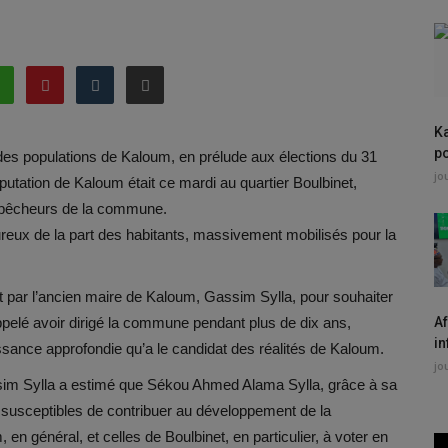
K
po
es populations de Kaloum, en prélude aux élections du 31
jo
tation de Kaloum était ce mardi au quartier Boulbinet,
e pêcheurs de la commune.
eux de la part des habitants, massivement mobilisés pour la
it par l’ancien maire de Kaloum, Gassim Sylla, pour souhaiter
rappelé avoir dirigé la commune pendant plus de dix ans,
Af
in
ssance approfondie qu’a le candidat des réalités de Kaloum.
jo
ssim Sylla a estimé que Sékou Ahmed Alama Sylla, grâce à sa
s susceptibles de contribuer au développement de la
en général, et celles de Boulbinet, en particulier, à voter en