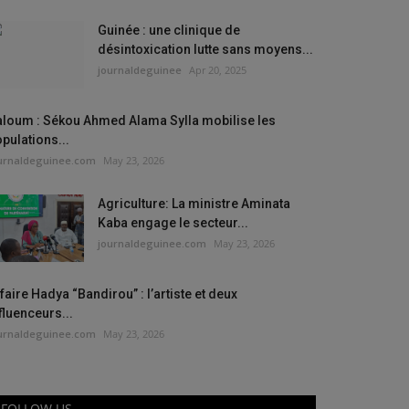
Guinée : une clinique de
désintoxication lutte sans moyens...
journaldeguinee
Apr 20, 2025
aloum : Sékou Ahmed Alama Sylla mobilise les
pulations...
urnaldeguinee.com
May 23, 2026
Agriculture: La ministre Aminata
Kaba engage le secteur...
journaldeguinee.com
May 23, 2026
faire Hadya “Bandirou” : l’artiste et deux
fluenceurs...
urnaldeguinee.com
May 23, 2026
FOLLOW US