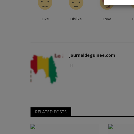
Like
Dislike
Love
RÉGIONS
journaldeguinee.com
Patricia Lama plaide pour un ac
à la justice pour...
RELATED POSTS
journaldeguinee
Apr 16, 2026