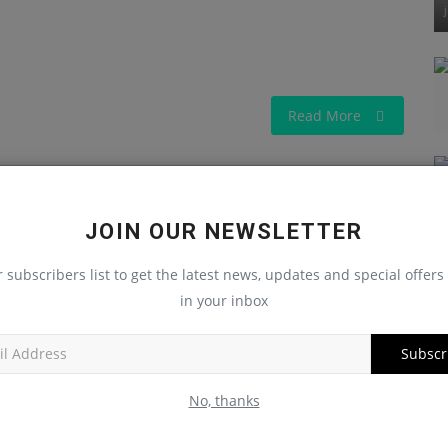
Read More
JOIN OUR NEWSLETTER
LE
NEXT ARTICLE
r subscribers list to get the latest news, updates and special offers 
és
Banque centrale de Guinée : le syndicat accuse la
in your inbox
...
direction d’« étouffer » l’institution
Subscr
No, thanks
0
0
0
0