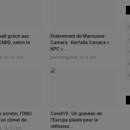
naît grâce aux
Enlèvement de Marouane
CNRD, selon le
Camara : Kerfalla Camara «
KPC »...
e
Nov 26, 2024
journaldeguinee
Dec 4, 2024
du scrutin, l’ONU
Covid19 : Un guinéen de
’un climat de...
l’Europe plaide pour la
réflexion...
e
Dec 27, 2025