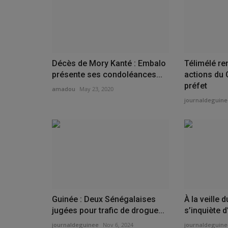
Décès de Mory Kanté : Embalo
Télimélé re
présente ses condoléances...
actions du 
préfet
amadou
May 23, 2020
journaldeguine
Guinée : Deux Sénégalaises
À la veille 
jugées pour trafic de drogue...
s’inquiète d
journaldeguinee
Nov 6, 2024
journaldeguine