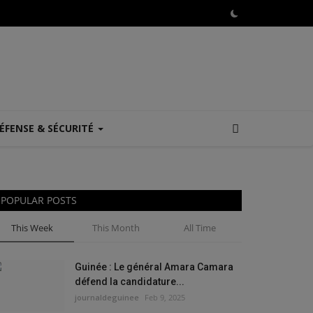
ÉFENSE & SÉCURITÉ
POPULAR POSTS
This Week
This Month
All Time
Guinée : Le général Amara Camara
défend la candidature...
journaldeguinee
Feb 9, 2025