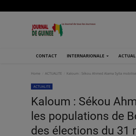
CONTACT
INTERNARIONALE
ACTUAL
Home
ACTUALITE
Kaloum : Sékou Ahmed Alama Sylla mobilise l
ACTUALITE
Kaloum : Sékou Ahm
les populations de B
des élections du 31 