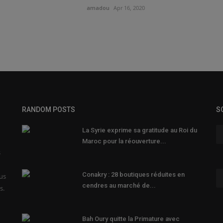
amadou
Apr 16, 2020
RANDOM POSTS
S
La Syrie exprime sa gratitude au Roi du
Maroc pour la réouverture...
s
Conakry : 28 boutiques réduites en
ous
cendres au marché de...
s.
Bah Oury quitte la Primature avec