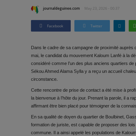
journaldeguinee.com
May 23, 2026 - 00:37
Facebook
Twitter
Dans le cadre de sa campagne de proximité auprès d
mai, le candidat du mouvement Kaloum Lanfé à la dépu
considéré comme l’un des plus anciens quartiers d
Sékou Ahmed Alama Sylla y a reçu un accueil chaleur
circonstance.
Cette rencontre de prise de contact a été mise à prof
la bienvenue à l’hôte du jour. Prenant la parole, il a 
affirmant être bien placé pour témoigner de la connai
En sa qualité de doyen du quartier de Boulbinet, Ga
formation de juriste, est capable de proposer des loi
commune. Il a ainsi appelé les populations de Kaloum, 