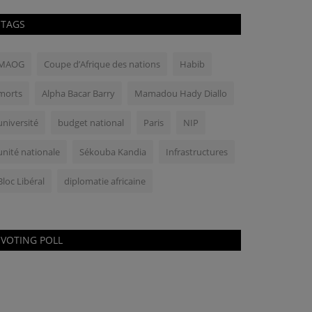
TAGS
MAOG
Coupe d’Afrique des nations
Habib
morts
Alpha Bacar Barry
Mamadou Hady Diallo
université
budget national
Paris
NIP
unité nationale
Sékouba Kandia
Infrastructures
Bloc Libéral
diplomatie africaine
VOTING POLL