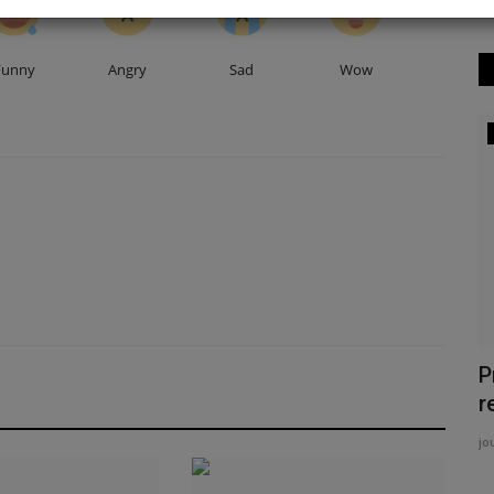
Funny
Angry
Sad
Wow
RÉGIONS
A
K
m
jo
Da
po
cès réel
Présidentielle 2025 : le Bloc Libéral
reconnaît la victoire...
journaldeguinee
Jan 12, 2026