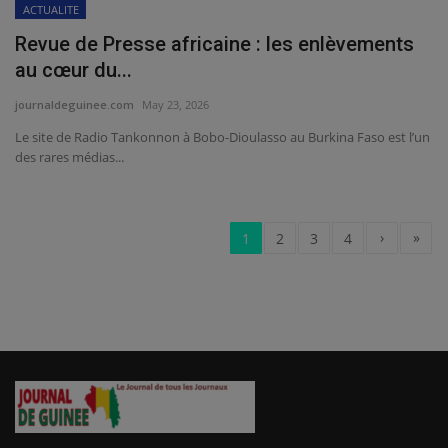
ACTUALITE
Revue de Presse africaine : les enlèvements
au cœur du...
journaldeguinee.com
May 23, 2026
Le site de Radio Tankonnon à Bobo-Dioulasso au Burkina Faso est l’un
des rares médias...
›
»
1
2
3
4