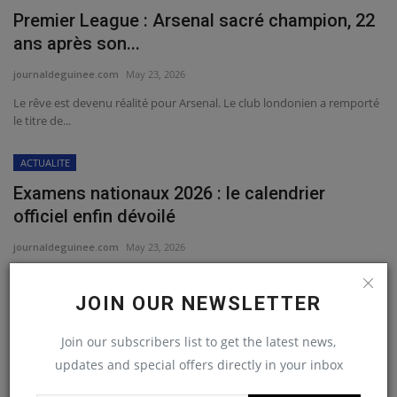
Premier League : Arsenal sacré champion, 22
ans après son...
journaldeguinee.com
May 23, 2026
Le rêve est devenu réalité pour Arsenal. Le club londonien a remporté
le titre de...
ACTUALITE
Examens nationaux 2026 : le calendrier
officiel enfin dévoilé
journaldeguinee.com
May 23, 2026
Le ministère de l’Éducation nationale et de l’Alphabétisation a dévoilé
le calendrier...
JOIN OUR NEWSLETTER
ACTUALITE
Join our subscribers list to get the latest news,
CRIEF :Badra Koné doit rester à la maison
updates and special offers directly in your inbox
centrale( Parquet...