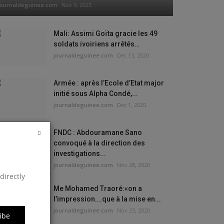
journaldeguinee.com
Nov 9, 2025
Mali: Assimi Goïta gracie les 49
soldats ivoiriens arrêtés…
journaldeguinee.com
Dec 13, 2020
Armée : après l’Ecole d’Etat major
initié sous Alpha Condé,...
journaldeguinee.com
Dec 1, 2020
FNDC : Abdouramane Sano
convoqué à la direction des
investigations...
journaldeguinee.com
Nov 28, 2020
directly
Me Mohamed Traoré:«on a
l’impression….que à la mise en...
journaldeguinee.com
Nov 23, 2020
ibe