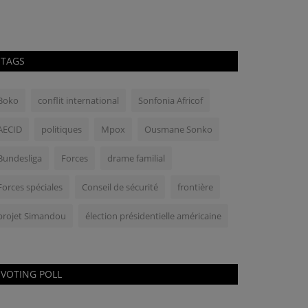
TAGS
Boko
conflit international
Sonfonia Africof
AECID
politiques
Mpox
Ousmane Sonko
Bundesliga
Forces
drame familial
Forces spéciales
Conseil de sécurité
frontière
projet Simandou
élection présidentielle américaine
VOTING POLL