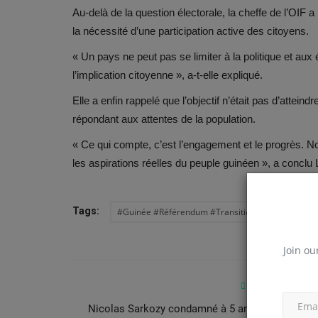
Au-delà de la question électorale, la cheffe de l’OIF a
la nécessité d’une participation active des citoyens.
« Un pays ne peut pas se limiter à la politique et aux
l’implication citoyenne », a-t-elle expliqué.
Elle a enfin rappelé que l’objectif n’était pas d’attei
répondant aux attentes de la population.
« Ce qui compte, c’est l’engagement et le progrès. N
les aspirations réelles du peuple guinéen », a concl
Tags:
#Guinée #Référendum #Transition #Francophoni
Join ou
PREVIOUS ARTIC
Nicolas Sarkozy condamné à 5 ans de prison da