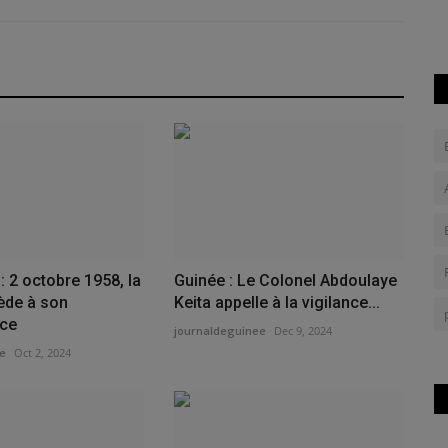
: 2 octobre 1958, la
Guinée : Le Colonel Abdoulaye
ède à son
Keita appelle à la vigilance...
ce
journaldeguinee
Dec 9, 2024
e
Oct 2, 2024