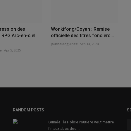
pression des
Wonkifong/Coyah : Remise
e RPG Arc-en-ciel
officielle des titres fonciers...
journaldeguinee
Sep 14, 2024
e
Apr 5, 2025
RANDOM POSTS
S
Guinée : la Police routière veut mettre
s
fin aux abus des...