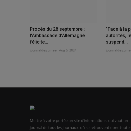
Procès du 28 septembre :
"Face à la 
l'Ambassade d'Allemagne
autorités, l
félicite...
suspend...
journaldeguinee
Aug 6, 2024
journaldeguine
Mettre à votre portée un site d’informations, qui vaut un
journal de tous les journaux, où se retrouvent donc toute