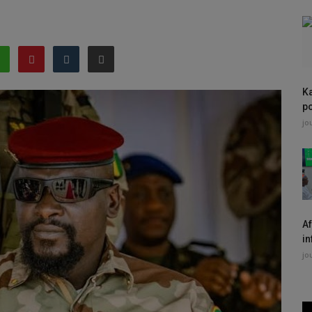
K
po
jo
Af
in
jo