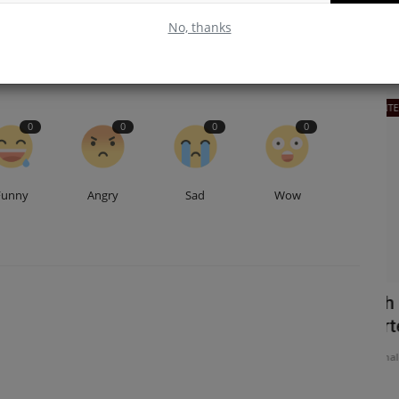
yen
des victimes
No, thanks
INTERNARIONALE
0
0
0
0
Funny
Angry
Sad
Wow
ta Kaba
Bah Oury plaide pour un nouveau
C
partenariat stratégique...
l
journaldeguinee
Apr 8, 2025
jo
ndou 2040 »,