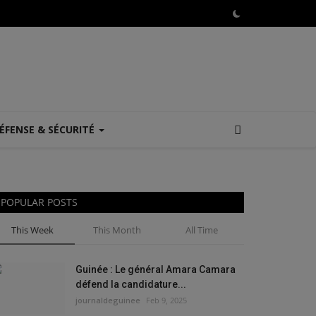
ÉFENSE & SÉCURITÉ
POPULAR POSTS
This Week
This Month
All Time
Guinée : Le général Amara Camara
défend la candidature...
journaldeguinee
Feb 9, 2025