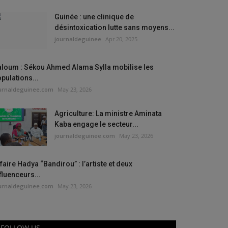
Guinée : une clinique de
désintoxication lutte sans moyens...
journaldeguinee
Apr 20, 2025
aloum : Sékou Ahmed Alama Sylla mobilise les
pulations...
urnaldeguinee.com
May 23, 2026
Agriculture: La ministre Aminata
Kaba engage le secteur...
journaldeguinee.com
May 23, 2026
faire Hadya “Bandirou” : l’artiste et deux
fluenceurs...
urnaldeguinee.com
May 23, 2026
FOLLOW US