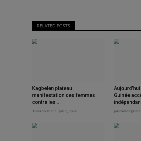
le secteur agricole connaît...
RELATED POSTS
Kagbelen plateau :
Aujourd'hui 
manifestation des femmes
Guinée acc
contre les...
indépendan
Thierno Diallo
Jan 5, 2024
journaldeguine