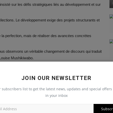
 insisté sur les défis stratégiques liés au développement et sur
 élections. Le développement exige des projets structurants et
ndre la perfection, mais de réaliser des avancées concrètes
ous observons un véritable changement de discours qui traduit
u Louise Mushikiwabo.
e #OIF #LouiseMushikiwabo #Développement
JOIN OUR NEWSLETTER
r subscribers list to get the latest news, updates and special offers 
in your inbox
LE
NEXT ARTICLE
Subscr
ns
Le pardon accordé à Dadis Camara ravive la colère