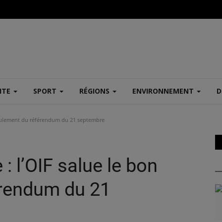
ITE
SPORT
RÉGIONS
ENVIRONNEMENT
D
roulement du référendum du 21 septembre
: l’OIF salue le bon
érendum du 21