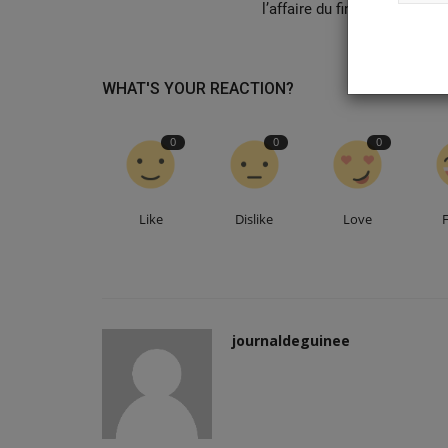
l’affaire du financement lib
WHAT'S YOUR REACTION?
SPORT
0
0
0
Like
Dislike
Love
Agriculture: La ministre Amina
journaldeguinee
engage le secteur...
journaldeguinee.com
May 23, 2026
Premier pilier du programme stratégique « Sima