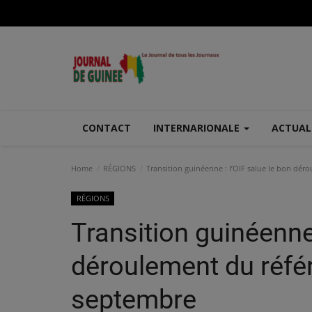
CONTACT
INTERNARIONALE
ACTUAL
Home
RÉGIONS
Transition guinéenne : l’OIF salue le bon dé
RÉGIONS
Transition guinéenne 
déroulement du réf
septembre