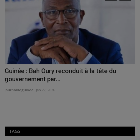
re
Guinée : Bah Oury reconduit à la tête du
C
gouvernement par...
g
journaldeguinee
Jan 27, 2026
jo
TAGS