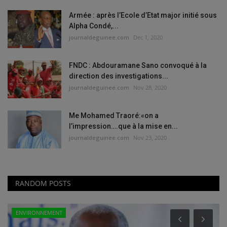
Armée : après l’Ecole d’Etat major initié sous
Alpha Condé,...
journaldeguinee.com
Dec 1, 2020
FNDC : Abdouramane Sano convoqué à la
direction des investigations...
journaldeguinee.com
Nov 28, 2020
Me Mohamed Traoré:«on a
l’impression….que à la mise en...
journaldeguinee.com
Nov 23, 2020
RANDOM POSTS
ENVIRONNEMENT