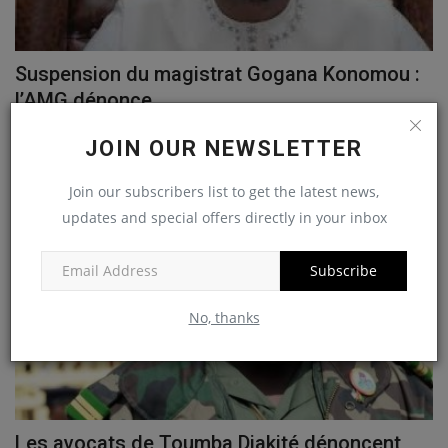
Suspension du magistrat Gogana Konomou :
l’AMG dénonce...
journaldeguinee
Nov 16, 2025
JOIN OUR NEWSLETTER
ENVIRONNEMENT
Join our subscribers list to get the latest news,
updates and special offers directly in your inbox
Subscribe
No, thanks
Les avocats de Toumba Diakité dénoncent