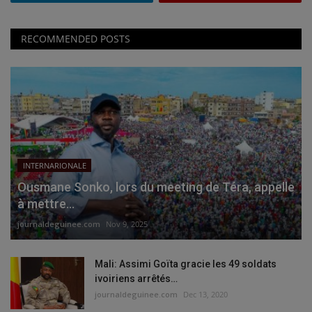
RECOMMENDED POSTS
INTERNARIONALE
Ousmane Sonko, lors du meeting de Téra, appelle
à mettre...
journaldeguinee.com
Nov 9, 2025
Mali: Assimi Goïta gracie les 49 soldats
ivoiriens arrêtés…
journaldeguinee.com
Dec 13, 2020