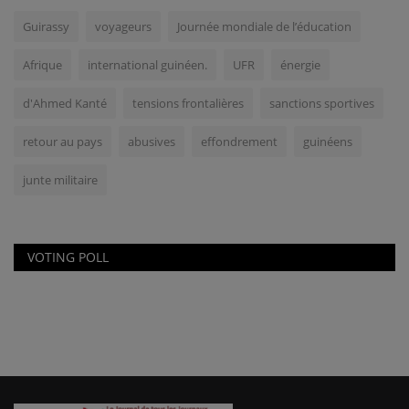
Guirassy
voyageurs
Journée mondiale de l’éducation
Afrique
international guinéen.
UFR
énergie
d'Ahmed Kanté
tensions frontalières
sanctions sportives
retour au pays
abusives
effondrement
guinéens
junte militaire
VOTING POLL