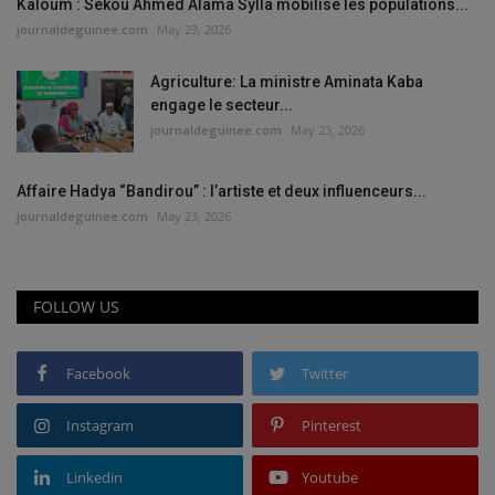
Kaloum : Sékou Ahmed Alama Sylla mobilise les populations...
journaldeguinee.com
May 23, 2026
Agriculture: La ministre Aminata Kaba
engage le secteur...
journaldeguinee.com
May 23, 2026
Affaire Hadya “Bandirou” : l’artiste et deux influenceurs...
journaldeguinee.com
May 23, 2026
FOLLOW US
Facebook
Twitter
Instagram
Pinterest
Linkedin
Youtube