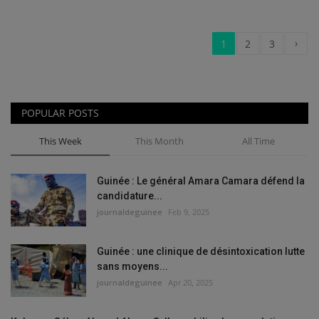
›
1
2
3
POPULAR POSTS
This Week
This Month
All Time
Guinée : Le général Amara Camara défend la
candidature...
journaldeguinee
Feb 9, 2025
Guinée : une clinique de désintoxication lutte
sans moyens...
journaldeguinee
Apr 20, 2025