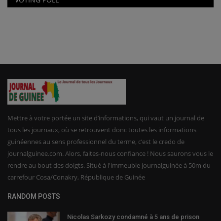
Mettre à votre portée un site d’informations, qui vaut un journal de
tous les journaux, où se retrouvent donc toutes les informations
guinéennes au sens professionnel du terme, c’est le credo de
journalguinee.com. Alors, faites-nous confiance ! Nous saurons vous le
rendre au bout des doigts. Situé à l'immeuble journalguinée à 50m du
carrefour Cosa/Conakry, République de Guinée
RANDOM POSTS
Nicolas Sarkozy condamné à 5 ans de prison