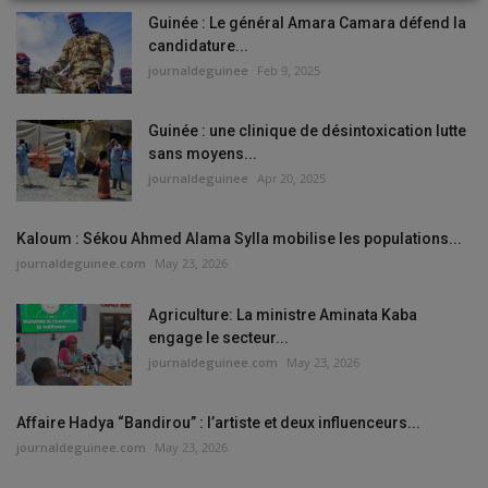
Guinée : Le général Amara Camara défend la
candidature...
journaldeguinee
Feb 9, 2025
Guinée : une clinique de désintoxication lutte
sans moyens...
journaldeguinee
Apr 20, 2025
Kaloum : Sékou Ahmed Alama Sylla mobilise les populations...
journaldeguinee.com
May 23, 2026
Agriculture: La ministre Aminata Kaba
engage le secteur...
journaldeguinee.com
May 23, 2026
Affaire Hadya “Bandirou” : l’artiste et deux influenceurs...
journaldeguinee.com
May 23, 2026