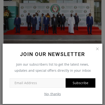
Coups d’État, terrorisme et stabilité régionale
JOIN OUR NEWSLETTER
: la CEDEAO...
Join our subscribers list to get the latest news,
journaldeguinee
Dec 14, 2025
updates and special offers directly in your inbox
Subscribe
POPULAR POSTS
No, thanks
This Week
This Month
All Time