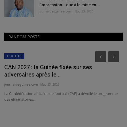
l’impression….que à la mise en...
journaldeguinee.com
Nov 23, 2020
RANDOM POSTS
ACTUALITE
CAN 2027 : la Guinée fixée sur ses
adversaires après le...
journaldeguinee.com
May 23, 2026
La Confédération africaine de football (CAF) a dévoilé le programme
des éliminatoires...
u
C