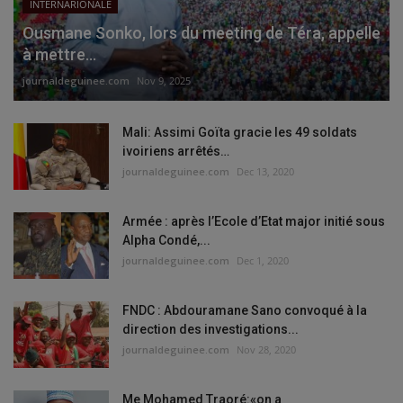
INTERNARIONALE
Ousmane Sonko, lors du meeting de Téra, appelle
à mettre...
journaldeguinee.com
Nov 9, 2025
Mali: Assimi Goïta gracie les 49 soldats
ivoiriens arrêtés…
journaldeguinee.com
Dec 13, 2020
Armée : après l’Ecole d’Etat major initié sous
Alpha Condé,...
journaldeguinee.com
Dec 1, 2020
FNDC : Abdouramane Sano convoqué à la
direction des investigations...
journaldeguinee.com
Nov 28, 2020
Me Mohamed Traoré:«on a