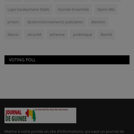
Laye Souleymane Diallo
Guinée Ensemble
Djanii Alfa
prison
dysfonctionnements judiciaires
élection
Maroc
sécurité
antenne
polémique
liberté
VOTING POLL
Mettre à votre portée un site d’informations, qui vaut un journal de