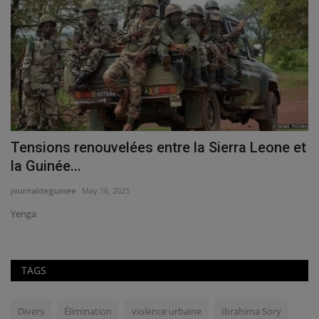
Tensions renouvelées entre la Sierra Leone et
G
la Guinée...
é
journaldeguinee
May 16, 2025
jo
Yenga
TAGS
Divers
Élimination
violence urbaine
Ibrahima Sory