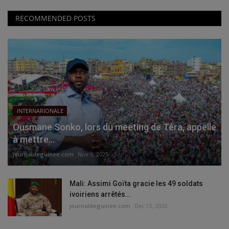
RECOMMENDED POSTS
INTERNARIONALE
Ousmane Sonko, lors du meeting de Téra, appelle
à mettre...
journaldeguinee.com
Nov 9, 2025
Mali: Assimi Goïta gracie les 49 soldats
ivoiriens arrêtés…
journaldeguinee.com
Dec 13, 2020