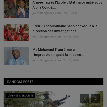
Armée : après l’Ecole d’Etat major initié sous
Alpha Condé,...
journaldeguinee.com
Dec 1, 2020
FNDC : Abdouramane Sano convoqué à la
direction des investigations...
journaldeguinee.com
Nov 28, 2020
Me Mohamed Traoré:«on a
l’impression….que à la mise en...
journaldeguinee.com
Nov 23, 2020
RANDOM POSTS
DÉFENSE & SÉCURITÉ