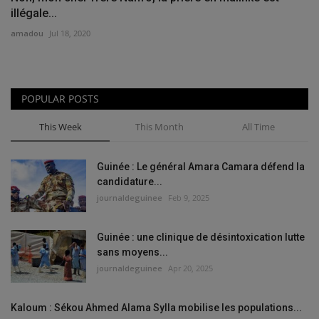
illégale...
amadou
Jul 18, 2020
POPULAR POSTS
This Week
This Month
All Time
Guinée : Le général Amara Camara défend la
candidature...
journaldeguinee
Feb 9, 2025
Guinée : une clinique de désintoxication lutte
sans moyens...
journaldeguinee
Apr 20, 2025
Kaloum : Sékou Ahmed Alama Sylla mobilise les populations...