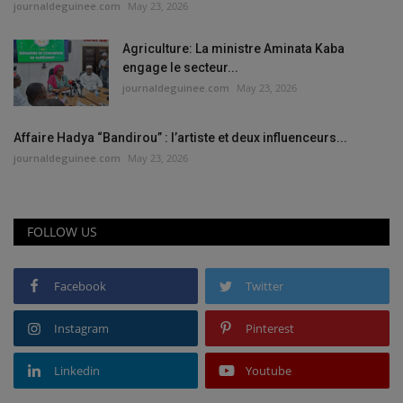
journaldeguinee.com
May 23, 2026
Agriculture: La ministre Aminata Kaba
engage le secteur...
journaldeguinee.com
May 23, 2026
Affaire Hadya “Bandirou” : l’artiste et deux influenceurs...
journaldeguinee.com
May 23, 2026
FOLLOW US
Facebook
Twitter
Instagram
Pinterest
Linkedin
Youtube