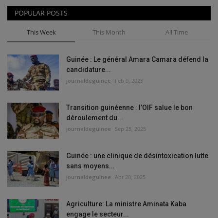
POPULAR POSTS
This Week
This Month
All Time
Guinée : Le général Amara Camara défend la
candidature...
journaldeguinee
Feb 9, 2025
Transition guinéenne : l’OIF salue le bon
déroulement du...
journaldeguinee
Sep 25, 2025
Guinée : une clinique de désintoxication lutte
sans moyens...
journaldeguinee
Apr 20, 2025
Agriculture: La ministre Aminata Kaba
engage le secteur...