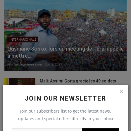
INTERNARIONALE
Ousmane Sonko, lors du meeting de Téra, appelle
à mettre...
journaldeguinee.com
Nov 9, 2025
Mali: Assimi Goïta gracie les 49 soldats
ivoiriens arrêtés…
journaldeguinee.com
Dec 13, 2020
JOIN OUR NEWSLETTER
Armée : après l’Ecole d’Etat major initié sous
Join our subscribers list to get the latest news,
Alpha Condé,...
updates and special offers directly in your inbox
journaldeguinee.com
Dec 1, 2020