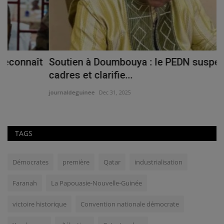
t
Soutien à Doumbouya : le PEDN suspend des
R
cadres et clarifie...
C
journaldeguinee
Dec 31, 2025
jo
TAGS
Démocrates
première
Qatar
industrialisation
Faranah
La Papouasie-Nouvelle-Guinée
victoire historique
Convention nationale démocrate