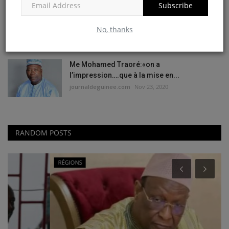
Subscribe
FNDC : Abdouramane Sano convoqué à la
direction des investigations...
No, thanks
journaldeguinee.com
Nov 28, 2020
Me Mohamed Traoré:«on a
l’impression….que à la mise en...
journaldeguinee.com
Nov 23, 2020
RANDOM POSTS
RÉGIONS