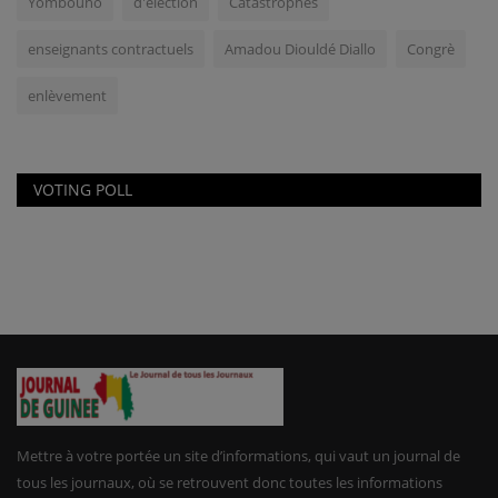
Yombouno
d'élection
Catastrophes
enseignants contractuels
Amadou Diouldé Diallo
Congrè
enlèvement
VOTING POLL
Mettre à votre portée un site d’informations, qui vaut un journal de
tous les journaux, où se retrouvent donc toutes les informations