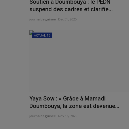
Soutien à Doumbouya : le PEDN
suspend des cadres et clarifie...
journaldeguinee
Dec 31, 2025
ACTUALITE
Yaya Sow : « Grâce à Mamadi
Doumbouya, la zone est devenue...
journaldeguinee
Nov 16, 2025