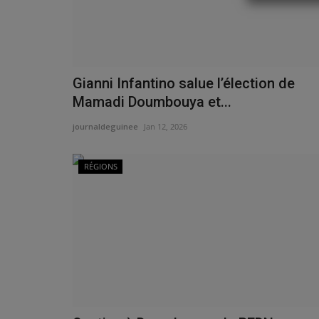
Gianni Infantino salue l’élection de
RÉGIONS
Mamadi Doumbouya et...
journaldeguinee
Jan 12, 2026
RÉGIONS
Guinée : le gouvernement prom
législatives avant...
journaldeguinee
Jan 9, 2026