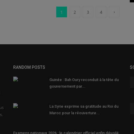
›
1
2
3
4
RANDOM POSTS
S
Guinée : Bah Oury reconduit à la tête du
gouvernement par...
s
La Syrie exprime sa gratitude au Roi du
ous
Maroc pour la réouverture...
s.
Examens nationaux 2026 : le calendrier officiel enfin dévoilé