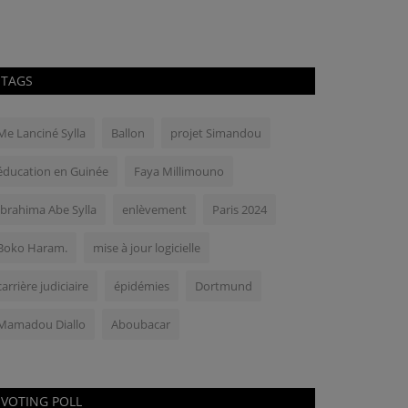
TAGS
Me Lanciné Sylla
Ballon
projet Simandou
éducation en Guinée
Faya Millimouno
Ibrahima Abe Sylla
enlèvement
Paris 2024
Boko Haram.
mise à jour logicielle
carrière judiciaire
épidémies
Dortmund
Mamadou Diallo
Aboubacar
VOTING POLL