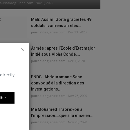
journaldeguinee.com
Nov 9, 2025
Mali: Assimi Goïta gracie les 49
soldats ivoiriens arrêtés…
journaldeguinee.com
Dec 13, 2020
Armée : après l’Ecole d’Etat major
initié sous Alpha Condé,...
journaldeguinee.com
Dec 1, 2020
directly
FNDC : Abdouramane Sano
convoqué à la direction des
investigations...
journaldeguinee.com
Nov 28, 2020
ibe
Me Mohamed Traoré:«on a
l’impression….que à la mise en...
journaldeguinee.com
Nov 23, 2020