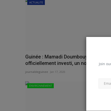
ACTUALITE
Guinée : Mamadi Doumbouya
officiellement investi, un nouveau...
Join ou
journaldeguinee
Jan 17, 2026
ENVIRONNEMENT