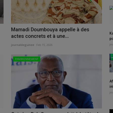
Mamadi Doumbouya appelle à des
K
actes concrets et à une...
po
jo
journaldeguinee
Feb 15, 2026
ENVIRONNEMENT
Af
in
jo