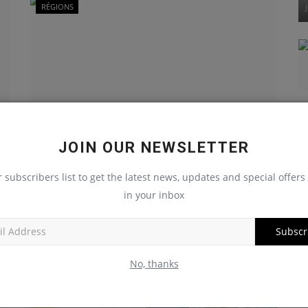
RÉGIONS
JOIN OUR NEWSLETTER
Présidentielle 2025 : le Bloc Libéral
reconnaît la victoire...
r subscribers list to get the latest news, updates and special offers 
in your inbox
journaldeguinee
Jan 12, 2026
Subscr
RÉGIONS
No, thanks