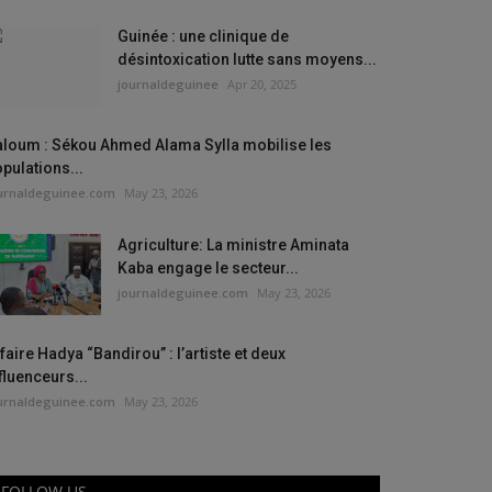
Guinée : une clinique de
désintoxication lutte sans moyens...
journaldeguinee
Apr 20, 2025
aloum : Sékou Ahmed Alama Sylla mobilise les
pulations...
urnaldeguinee.com
May 23, 2026
Agriculture: La ministre Aminata
Kaba engage le secteur...
journaldeguinee.com
May 23, 2026
faire Hadya “Bandirou” : l’artiste et deux
fluenceurs...
urnaldeguinee.com
May 23, 2026
FOLLOW US