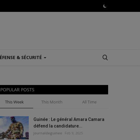
ÉFENSE & SÉCURITÉ
POPULAR POSTS
This Week
This Month
All Time
Guinée : Le général Amara Camara
défend la candidature...
journaldeguinee
Feb 9, 2025