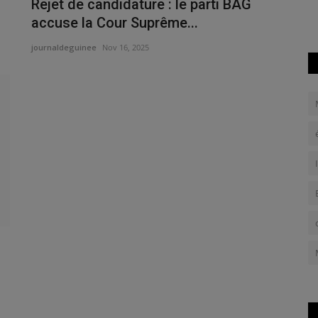
Rejet de candidature : le parti BAG
accuse la Cour Suprême...
journaldeguinee
Nov 16, 2025