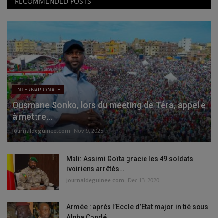
RECOMMENDED POSTS
INTERNARIONALE
Ousmane Sonko, lors du meeting de Téra, appelle
à mettre...
journaldeguinee.com
Nov 9, 2025
Mali: Assimi Goïta gracie les 49 soldats
ivoiriens arrêtés…
journaldeguinee.com
Dec 13, 2020
Armée : après l’Ecole d’Etat major initié sous
Alpha Condé,...