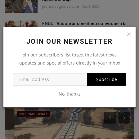
journaldeguinee.com
Dec 1, 2020
FNDC : Abdouramane Sano convoqué à la
direction des investigations...
journaldeguinee.com
Nov 28, 2020
JOIN OUR NEWSLETTER
Join our subscribers list to get the latest news,
Me Mohamed Traoré:«on a
l’impression….que à la mise en...
updates and special offers directly in your inbox
journaldeguinee.com
Nov 23, 2020
Subscribe
No, thanks
RANDOM POSTS
INTERNARIONALE