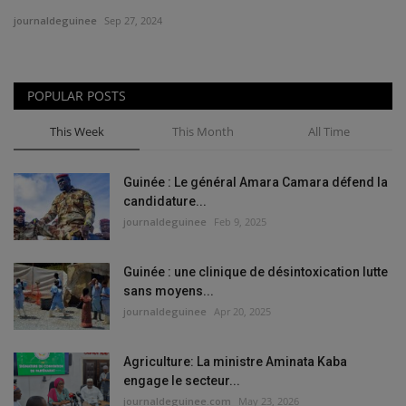
journaldeguinee
Sep 27, 2024
POPULAR POSTS
This Week
This Month
All Time
Guinée : Le général Amara Camara défend la
candidature...
journaldeguinee
Feb 9, 2025
Guinée : une clinique de désintoxication lutte
sans moyens...
journaldeguinee
Apr 20, 2025
Agriculture: La ministre Aminata Kaba
engage le secteur...
journaldeguinee.com
May 23, 2026