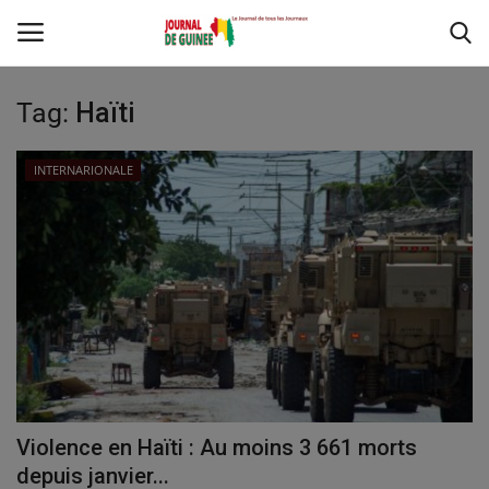
Tag:
Haïti
Contact
INTERNARIONALE
INTERNARIONALE
ACTUALITE
SPORT
RÉGIONS
ENVIRONNEMENT
Violence en Haïti : Au moins 3 661 morts
depuis janvier...
DÉFENSE & SÉCURITÉ