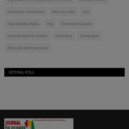
économie numérique
lieux de culte
viol
Yaya Kairaba Kaba
Hajj
Ousmane Camara
sécurité dans les stades
NotPetya
Campagne
efficacité administrative
VOTING POLL