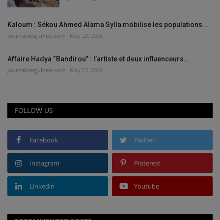
Kaloum : Sékou Ahmed Alama Sylla mobilise les populations...
journaldeguinee.com
May 23, 2026
Affaire Hadya “Bandirou” : l’artiste et deux influenceurs...
journaldeguinee.com
May 23, 2026
FOLLOW US
Facebook
Twitter
Instagram
Pinterest
Linkedin
Youtube