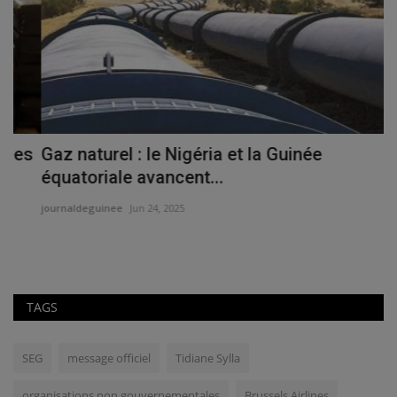
s
Gaz naturel : le Nigéria et la Guinée
C
équatoriale avancent...
g
journaldeguinee
Jun 24, 2025
jo
TAGS
SEG
message officiel
Tidiane Sylla
organisations non gouvernementales
Brussels Airlines